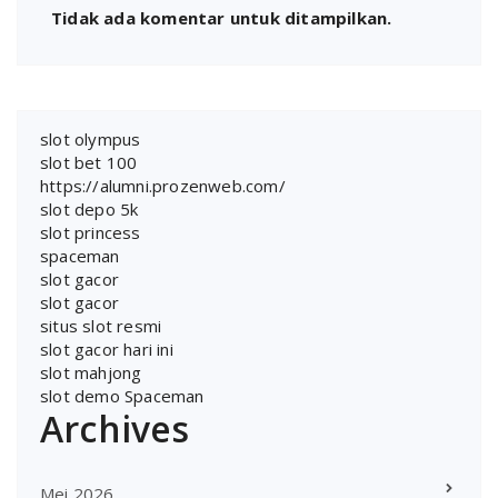
Tidak ada komentar untuk ditampilkan.
slot olympus
slot bet 100
https://alumni.prozenweb.com/
slot depo 5k
slot princess
spaceman
slot gacor
slot gacor
situs slot resmi
slot gacor hari ini
slot mahjong
slot demo Spaceman
Archives
Mei 2026