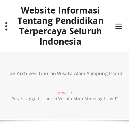
Skip
Website Informasi
to
content
Tentang Pendidikan
Terpercaya Seluruh
Indonesia
Tag Archives: Liburan Wisata Alam Alimpung Island
Home
/
Posts tagged "Liburan Wisata Alam Alimpung Island"