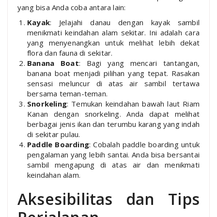
yang bisa Anda coba antara lain:
Kayak
: Jelajahi danau dengan kayak sambil
menikmati keindahan alam sekitar. Ini adalah cara
yang menyenangkan untuk melihat lebih dekat
flora dan fauna di sekitar.
Banana Boat
: Bagi yang mencari tantangan,
banana boat menjadi pilihan yang tepat. Rasakan
sensasi meluncur di atas air sambil tertawa
bersama teman-teman.
Snorkeling
: Temukan keindahan bawah laut Riam
Kanan dengan snorkeling. Anda dapat melihat
berbagai jenis ikan dan terumbu karang yang indah
di sekitar pulau.
Paddle Boarding
: Cobalah paddle boarding untuk
pengalaman yang lebih santai. Anda bisa bersantai
sambil mengapung di atas air dan menikmati
keindahan alam.
Aksesibilitas dan Tips