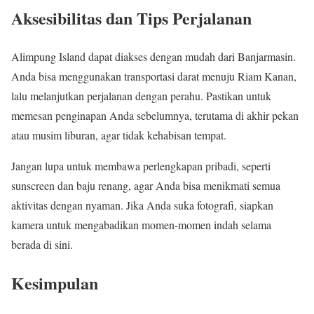
Aksesibilitas dan Tips Perjalanan
Alimpung Island dapat diakses dengan mudah dari Banjarmasin.
Anda bisa menggunakan transportasi darat menuju Riam Kanan,
lalu melanjutkan perjalanan dengan perahu. Pastikan untuk
memesan penginapan Anda sebelumnya, terutama di akhir pekan
atau musim liburan, agar tidak kehabisan tempat.
Jangan lupa untuk membawa perlengkapan pribadi, seperti
sunscreen dan baju renang, agar Anda bisa menikmati semua
aktivitas dengan nyaman. Jika Anda suka fotografi, siapkan
kamera untuk mengabadikan momen-momen indah selama
berada di sini.
Kesimpulan