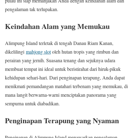
pulau ini siap memanjakan Anda dengan keindahan alam dan
pengalaman tak terlupakan.
Keindahan Alam yang Memukau
Alimpung Island terletak di tengah Danau Riam Kanan,
dikelilingi
mahjong slot
oleh hutan tropis yang rimbun dan
perairan yang jernih. Suasana tenang dan sejuknya udara
membuat tempat ini ideal untuk beristirahat dari hiruk-pikuk
kehidupan sehari-hari. Dari penginapan terapung, Anda dapat
menikmati pemandangan matahari terbenam yang memukau, di
mana langit berwarna-warni menciptakan panorama yang
sempurna untuk diabadikan.
Penginapan Terapung yang Nyaman
Penginapan di Alimpung Island menawarkan pengalaman