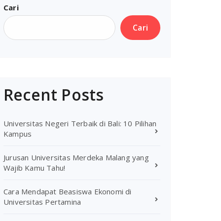
Cari
Cari
Recent Posts
Universitas Negeri Terbaik di Bali: 10 Pilihan
Kampus
Jurusan Universitas Merdeka Malang yang
Wajib Kamu Tahu!
Cara Mendapat Beasiswa Ekonomi di
Universitas Pertamina