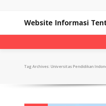
Skip
to
content
Website Informasi Ten
Tag Archives: Universitas Pendidikan Indon