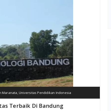
en Maranata
,
Universitas Pendidikan Indonesia
tas Terbaik Di Bandung