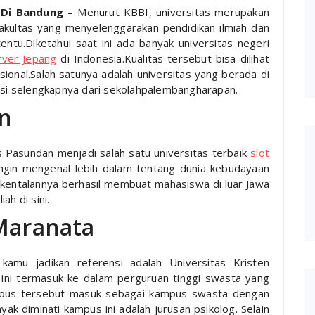
 Di Bandung –
Menurut KBBI, universitas merupakan
fakultas yang menyelenggarakan pendidikan ilmiah dan
tentu.Diketahui saat ini ada banyak universitas negeri
rver Jepang
di Indonesia.Kualitas tersebut bisa dilihat
sional.Salah satunya adalah universitas yang berada di
masi selengkapnya dari sekolahpalembangharapan.
n
s Pasundan menjadi salah satu universitas terbaik
slot
ingin mengenal lebih dalam tentang dunia kebudayaan
ekentalannya berhasil membuat mahasiswa di luar Jawa
ah di sini.
 Maranata
kamu jadikan referensi adalah Universitas Kristen
ini termasuk ke dalam perguruan tinggi swasta yang
kampus tersebut masuk sebagai kampus swasta dengan
yak diminati kampus ini adalah jurusan psikolog. Selain