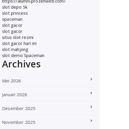
https://alumni.prozenweb.com/
slot depo 5k
slot princess
spaceman
slot gacor
slot gacor
situs slot resmi
slot gacor hari ini
slot mahjong
slot demo Spaceman
Archives
Mei 2026
Januari 2026
Desember 2025
November 2025