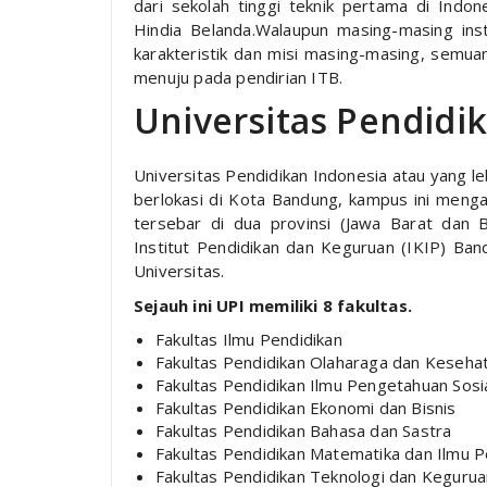
dari sekolah tinggi teknik pertama di Indon
Hindia Belanda.Walaupun masing-masing inst
karakteristik dan misi masing-masing, sem
menuju pada pendirian ITB.
Universitas Pendidi
Universitas Pendidikan Indonesia atau yang l
berlokasi di Kota Bandung, kampus ini meng
tersebar di dua provinsi (Jawa Barat dan
Institut Pendidikan dan Keguruan (IKIP) Ba
Universitas.
Sejauh ini UPI memiliki 8 fakultas.
Fakultas Ilmu Pendidikan
Fakultas Pendidikan Olaharaga dan Keseha
Fakultas Pendidikan Ilmu Pengetahuan Sosi
Fakultas Pendidikan Ekonomi dan Bisnis
Fakultas Pendidikan Bahasa dan Sastra
Fakultas Pendidikan Matematika dan Ilmu 
Fakultas Pendidikan Teknologi dan Kegurua