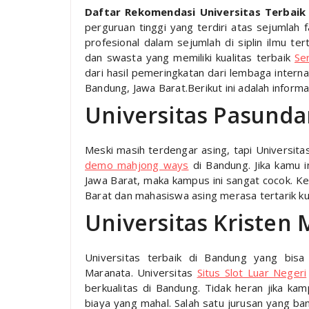
Daftar Rekomendasi Universitas Terbaik
perguruan tinggi yang terdiri atas sejumlah 
profesional dalam sejumlah di siplin ilmu ter
dan swasta yang memiliki kualitas terbaik
Se
dari hasil pemeringkatan dari lembaga interna
Bandung, Jawa Barat.Berikut ini adalah infor
Universitas Pasunda
Meski masih terdengar asing, tapi Universita
demo mahjong ways
di Bandung. Jika kamu 
Jawa Barat, maka kampus ini sangat cocok. K
Barat dan mahasiswa asing merasa tertarik kuli
Universitas Kristen
Universitas terbaik di Bandung yang bisa 
Maranata. Universitas
Situs Slot Luar Negeri
berkualitas di Bandung. Tidak heran jika 
biaya yang mahal. Salah satu jurusan yang ban