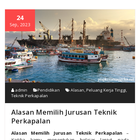
24
Sep, 2023
admin
Pendidikan
Alasan
,
Peluang Kerja Tinggi
,
Teknik Perkapalan
Alasan Memilih Jurusan Teknik
Perkapalan
Alasan Memilih Jurusan Teknik Perkapalan
–
Ketika kamu menentukan belajar lanjut pada