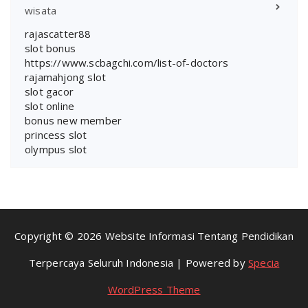
wisata
rajascatter88
slot bonus
https://www.scbagchi.com/list-of-doctors
rajamahjong slot
slot gacor
slot online
bonus new member
princess slot
olympus slot
Copyright © 2026 Website Informasi Tentang Pendidikan
Terpercaya Seluruh Indonesia | Powered by
Specia
WordPress Theme