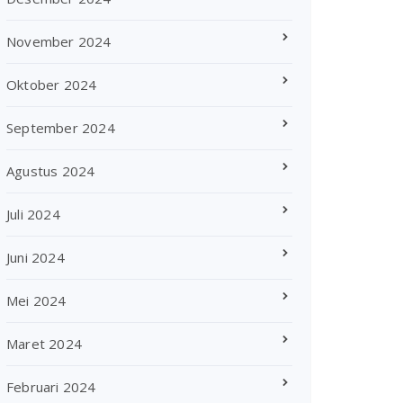
November 2024
Oktober 2024
September 2024
Agustus 2024
Juli 2024
Juni 2024
Mei 2024
Maret 2024
Februari 2024