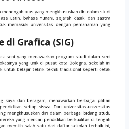
ah menengah atas yang mengkhususkan diri dalam studi
sa Latin, bahasa Yunani, sejarah klasik, dan sastra
untuk memasuki universitas dengan pemahaman yang
 di Grafica (SIG)
titusi seni yang menawarkan program studi dalam seni
okasinya yang unik di pusat kota Bologna, sekolah ini
k untuk belajar teknik-teknik tradisional seperti cetak
ng kaya dan beragam, menawarkan berbagai pilihan
ndidikan setiap siswa. Dari universitas-universitas
ng mengkhususkan diri dalam berbagai bidang studi,
 mereka yang mencari pendidikan berkualitas di tengah
n memilih salah satu dari daftar sekolah terbaik ini,