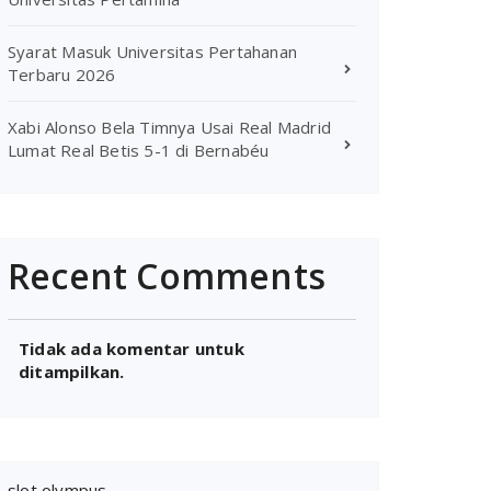
Syarat Masuk Universitas Pertahanan
Terbaru 2026
Xabi Alonso Bela Timnya Usai Real Madrid
Lumat Real Betis 5-1 di Bernabéu
Recent Comments
Tidak ada komentar untuk
ditampilkan.
slot olympus