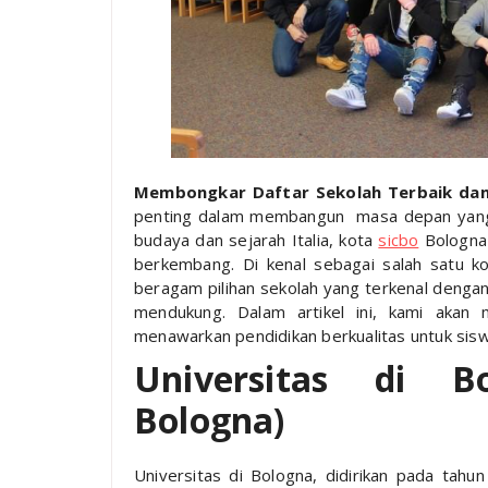
Membongkar Daftar Sekolah Terbaik dan
penting dalam membangun masa depan yang 
budaya dan sejarah Italia, kota
sicbo
Bologna 
berkembang. Di kenal sebagai salah satu ko
beragam pilihan sekolah yang terkenal dengan
mendukung. Dalam artikel ini, kami akan
menawarkan pendidikan berkualitas untuk sisw
Universitas di B
Bologna)
Universitas di Bologna, didirikan pada tahun