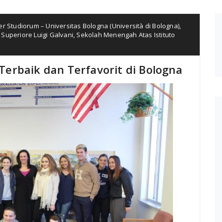
r Studiorum – Universitas Bologna (Università di Bologna)
,
 Superiore Luigi Galvani
,
Sekolah Menengah Atas Istituto
erbaik dan Terfavorit di Bologna