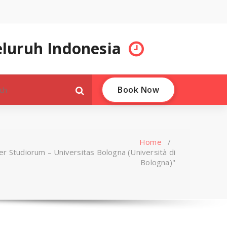
eluruh Indonesia
Book Now
Home
/
r Studiorum – Universitas Bologna (Università di
Bologna)"