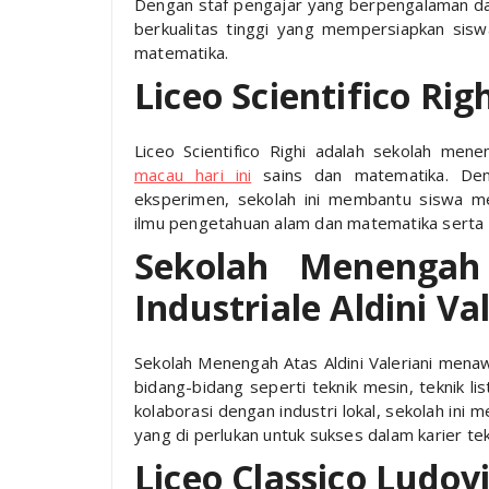
Dengan staf pengajar yang berpengalaman dan
berkualitas tinggi yang mempersiapkan siswa 
matematika.
Liceo Scientifico Rig
Liceo Scientifico Righi adalah sekolah me
macau hari ini
sains dan matematika. Deng
eksperimen, sekolah ini membantu siswa
ilmu pengetahuan alam dan matematika serta k
Sekolah Menengah 
Industriale Aldini Va
Sekolah Menengah Atas Aldini Valeriani mena
bidang-bidang seperti teknik mesin, teknik li
kolaborasi dengan industri lokal, sekolah in
yang di perlukan untuk sukses dalam karier tek
Liceo Classico Ludov