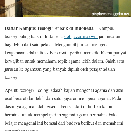
Daftar Kampus Teologi Terbaik di Indonesia
– Kampus
teologi paling baik di Indonesia
slot gacor maxwin
jadi incaran
bagi lebih dari satu pelajar. Mengambil jurusan mengenai
keagamaan adalah tidak benar satu perihal menarik. Kamu punyai
kewajiban untuk memahami topik agama lebih dalam. Salah satu
jurusan ke-agamaan yang banyak dipilih oleh pelajar adalah
teologi.
Apa itu teologi? Teologi adalah kajian mengenai agama dan asal
usul berasal dari lebih dari satu gagasan mengenai agama. Pada
dasarnya agama udah tersedia berasal dari dulu. Jika kamu
berminat untuk mempelajari mengenai agama bermakna bakal
belajar mengenai inti berasal dari budaya berikut dan memahami
perkembangannya.