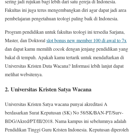
sering jadi rujukan bagi lebih dari satu gereja di Indonesia.
Fakultas ini juga terus mengembangkan diri agar dapat jadi area
pembelajaran pengetahuan teologi paling baik di Indonesia.
Program pendidikan untuk fakultas teologi ini tersedia Sarjana,
Master, dan Doktoral
slot bonus new member 100 di awal to 7x
dan dapat kamu memilih cocok dengan jenjang pendidikan yang
bakal di tempuh. Apakah kamu tertarik untuk mendaftarkan di
Universitas Kristen Duta Wacana? Informasi lebih lanjut dapat
melihat websitenya.
2. Universitas Kristen Satya Wacana
Universitas Kristen Satya wacana punyai akreditasi A
berdasarkan Surat Keputusan (SK) No 58/SK/BAN-PT/Surv-
BDG/Akred/PT/III/2018. Nama kampus ini sebelumnya adalah
Pendidikan Tinggi Guru Kristen Indonesia. Keputusan diperoleh