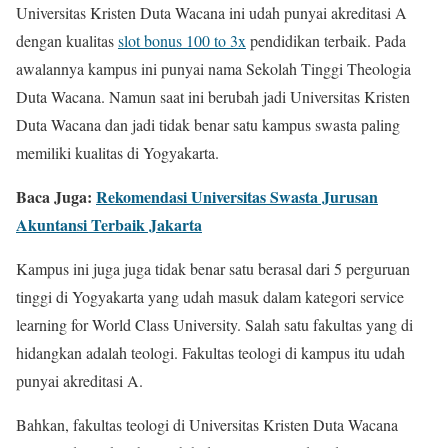
Universitas Kristen Duta Wacana ini udah punyai akreditasi A
dengan kualitas
slot bonus 100 to 3x
pendidikan terbaik. Pada
awalannya kampus ini punyai nama Sekolah Tinggi Theologia
Duta Wacana. Namun saat ini berubah jadi Universitas Kristen
Duta Wacana dan jadi tidak benar satu kampus swasta paling
memiliki kualitas di Yogyakarta.
Baca Juga:
Rekomendasi Universitas Swasta Jurusan
Akuntansi Terbaik Jakarta
Kampus ini juga juga tidak benar satu berasal dari 5 perguruan
tinggi di Yogyakarta yang udah masuk dalam kategori service
learning for World Class University. Salah satu fakultas yang di
hidangkan adalah teologi. Fakultas teologi di kampus itu udah
punyai akreditasi A.
Bahkan, fakultas teologi di Universitas Kristen Duta Wacana