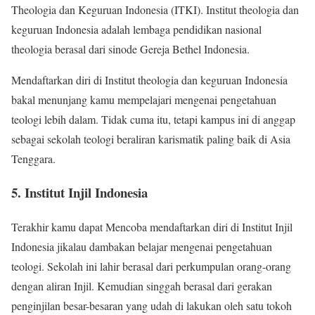
Theologia dan Keguruan Indonesia (ITKI). Institut theologia dan
keguruan Indonesia adalah lembaga pendidikan nasional
theologia berasal dari sinode Gereja Bethel Indonesia.
Mendaftarkan diri di Institut theologia dan keguruan Indonesia
bakal menunjang kamu mempelajari mengenai pengetahuan
teologi lebih dalam. Tidak cuma itu, tetapi kampus ini di anggap
sebagai sekolah teologi beraliran karismatik paling baik di Asia
Tenggara.
5. Institut Injil Indonesia
Terakhir kamu dapat Mencoba mendaftarkan diri di Institut Injil
Indonesia jikalau dambakan belajar mengenai pengetahuan
teologi. Sekolah ini lahir berasal dari perkumpulan orang-orang
dengan aliran Injil. Kemudian singgah berasal dari gerakan
penginjilan besar-besaran yang udah di lakukan oleh satu tokoh