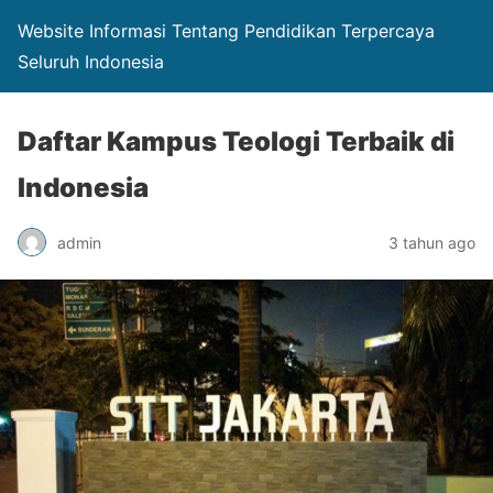
Website Informasi Tentang Pendidikan Terpercaya
Seluruh Indonesia
Daftar Kampus Teologi Terbaik di
Indonesia
admin
3 tahun ago